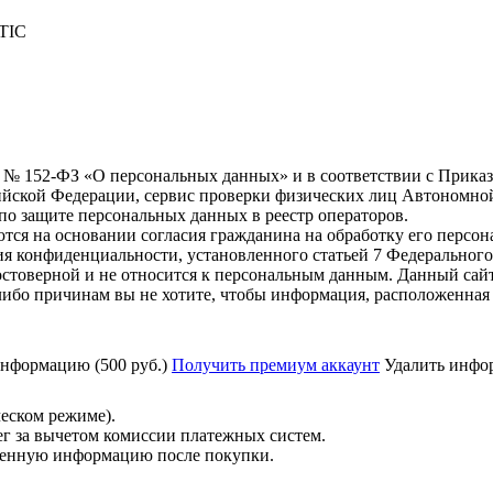
ТIС
6 г. № 152-ФЗ «О персональных данных» и в соответствии с Прика
йской Федерации, сервис проверки физических лиц Автономно
о защите персональных данных в реестр операторов.
тся на основании согласия гражданина на обработку его персо
вания конфиденциальности, установленного статьей 7 Федерально
стоверной и не относится к персональным данным. Данный сайт
либо причинам вы не хотите, чтобы информация, расположенная 
нформацию (500 руб.)
Получить премиум аккаунт
Удалить инфор
ческом режиме).
ег за вычетом комиссии платежных систем.
ученную информацию после покупки.