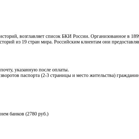
торий, возглавляет список БКИ России. Организованное в 189
торий из 19 стран мира. Российским клиентам они предоставля
почту, указанную после оплаты.
воротов паспорта (2-3 страницы и место жительства) гражданин
ем банков (2780 руб.)