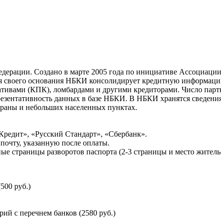
ерации. Создано в марте 2005 года по инициативе Ассоциации 
ня своего основания НБКИ консолидирует кредитную информац
ативами (КПК), ломбардами и другими кредиторами. Число па
резентативность данных в базе НБКИ. В НБКИ хранятся сведени
раны и небольших населенных пунктах.
Кредит», «Русский Стандарт», «Сбербанк».
почту, указанную после оплаты.
ые страницы разворотов паспорта (2-3 страницы и место житель
500 руб.)
й с перечнем банков (2580 руб.)