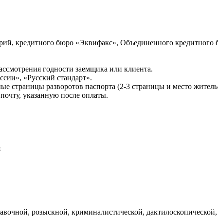
ий, кредитного бюро «Эквифакс», Объединенного кредитного б
ссмотрения годности заемщика или клиента.
сии», «Русский стандарт».
ые страницы разворотов паспорта (2-3 страницы и место житель
почту, указанную после оплаты.
и
авочной, розыскной, криминалистической, дактилоскопической,