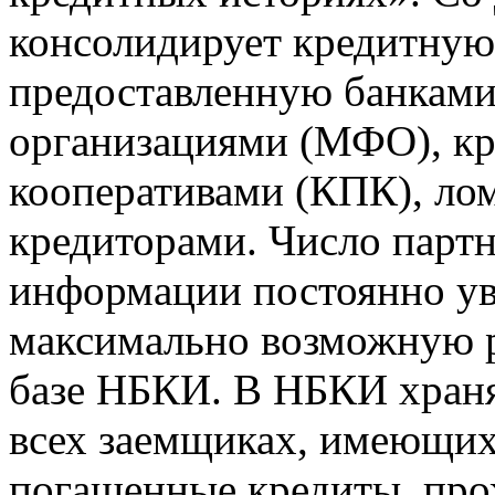
консолидирует кредитну
предоставленную банкам
организациями (МФО), к
кооперативами (КПК), ло
кредиторами. Число парт
информации постоянно уве
максимально возможную р
базе НБКИ. В НБКИ храня
всех заемщиках, имеющи
погашенные кредиты, пр