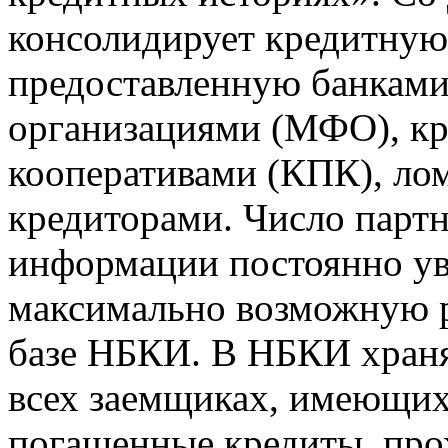
консолидирует кредитну
предоставленную банкам
организациями (МФО), к
кооперативами (КПК), ло
кредиторами. Число парт
информации постоянно уве
максимально возможную р
базе НБКИ. В НБКИ храня
всех заемщиках, имеющи
погашенные кредиты, пр