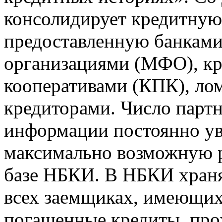
консолидирует кредитну
предоставленную банкам
организациями (МФО), к
кооперативами (КПК), ло
кредиторами. Число парт
информации постоянно уве
максимально возможную р
базе НБКИ. В НБКИ храня
всех заемщиках, имеющи
погашенные кредиты, пр