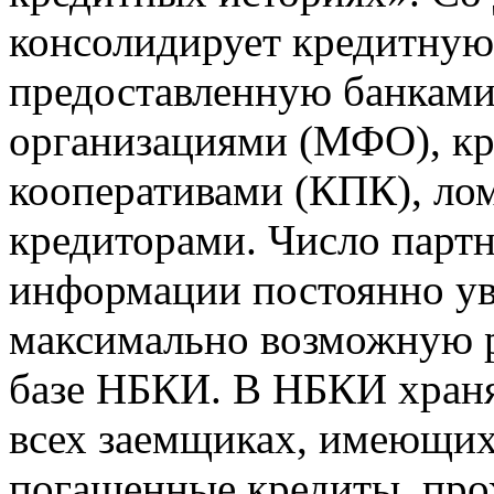
консолидирует кредитну
предоставленную банкам
организациями (МФО), к
кооперативами (КПК), ло
кредиторами. Число парт
информации постоянно уве
максимально возможную р
базе НБКИ. В НБКИ храня
всех заемщиках, имеющи
погашенные кредиты, пр