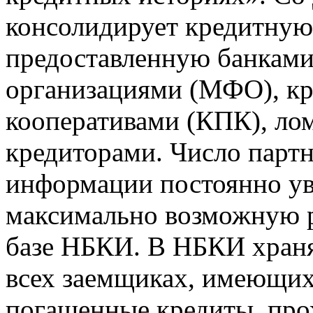
консолидирует кредитну
предоставленную банкам
организациями (МФО), к
кооперативами (КПК), ло
кредиторами. Число парт
информации постоянно уве
максимально возможную р
базе НБКИ. В НБКИ храня
всех заемщиках, имеющи
погашенные кредиты, пр