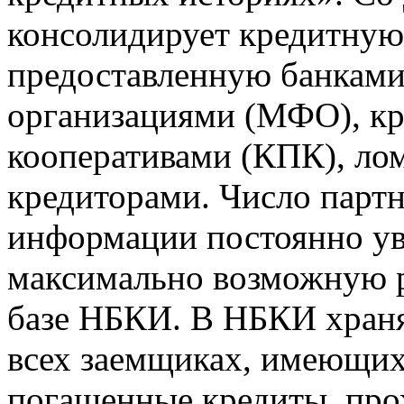
консолидирует кредитну
предоставленную банкам
организациями (МФО), к
кооперативами (КПК), ло
кредиторами. Число парт
информации постоянно уве
максимально возможную р
базе НБКИ. В НБКИ храня
всех заемщиках, имеющи
погашенные кредиты, пр