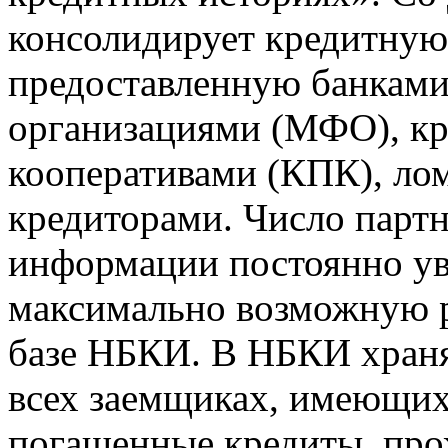
консолидирует кредитну
предоставленную банкам
организациями (МФО), к
кооперативами (КПК), ло
кредиторами. Число парт
информации постоянно уве
максимально возможную р
базе НБКИ. В НБКИ храня
всех заемщиках, имеющи
погашенные кредиты, пр