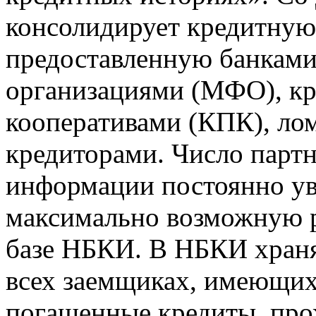
консолидирует кредитну
предоставленную банкам
организациями (МФО), к
кооперативами (КПК), ло
кредиторами. Число парт
информации постоянно уве
максимально возможную р
базе НБКИ. В НБКИ храня
всех заемщиках, имеющи
погашенные кредиты, пр