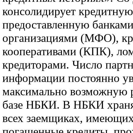
консолидирует кредитну
предоставленную банкам
организациями (МФО), к
кооперативами (КПК), ло
кредиторами. Число парт
информации постоянно уве
максимально возможную р
базе НБКИ. В НБКИ храня
всех заемщиках, имеющи
погашенные кредиты, пр