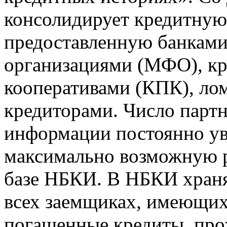
консолидирует кредитну
предоставленную банкам
организациями (МФО), к
кооперативами (КПК), ло
кредиторами. Число парт
информации постоянно уве
максимально возможную р
базе НБКИ. В НБКИ храня
всех заемщиках, имеющи
погашенные кредиты, пр