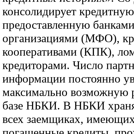
консолидирует кредитну
предоставленную банкам
организациями (МФО), к
кооперативами (КПК), ло
кредиторами. Число парт
информации постоянно уве
максимально возможную р
базе НБКИ. В НБКИ храня
всех заемщиках, имеющи
погашенные кредиты, пр