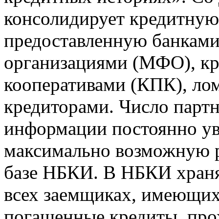
консолидирует кредитну
предоставленную банкам
организациями (МФО), к
кооперативами (КПК), ло
кредиторами. Число парт
информации постоянно уве
максимально возможную р
базе НБКИ. В НБКИ храня
всех заемщиках, имеющи
погашенные кредиты, пр