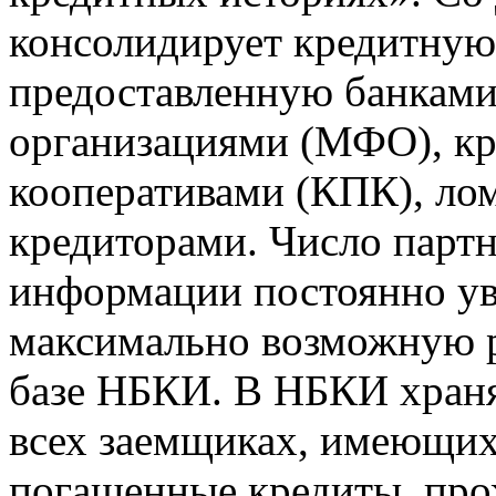
консолидирует кредитну
предоставленную банкам
организациями (МФО), к
кооперативами (КПК), ло
кредиторами. Число парт
информации постоянно уве
максимально возможную р
базе НБКИ. В НБКИ храня
всех заемщиках, имеющи
погашенные кредиты, пр