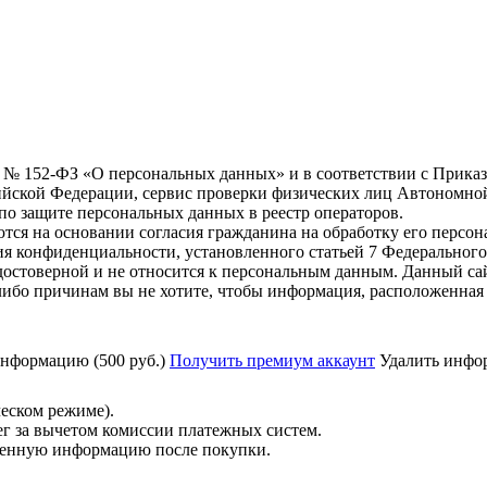
6 г. № 152-ФЗ «О персональных данных» и в соответствии с Прика
йской Федерации, сервис проверки физических лиц Автономно
о защите персональных данных в реестр операторов.
тся на основании согласия гражданина на обработку его персо
вания конфиденциальности, установленного статьей 7 Федерально
остоверной и не относится к персональным данным. Данный сай
либо причинам вы не хотите, чтобы информация, расположенная 
нформацию (500 руб.)
Получить премиум аккаунт
Удалить инфор
ческом режиме).
ег за вычетом комиссии платежных систем.
ученную информацию после покупки.