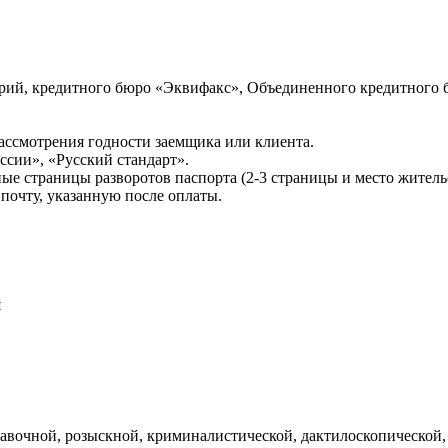
ий, кредитного бюро «Эквифакс», Объединенного кредитного б
ссмотрения годности заемщика или клиента.
сии», «Русский стандарт».
ые страницы разворотов паспорта (2-3 страницы и место житель
почту, указанную после оплаты.
и
авочной, розыскной, криминалистической, дактилоскопической,