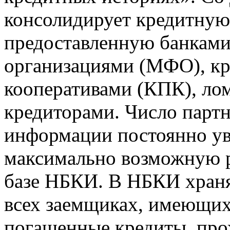
консолидирует кредитну
предоставленную банкам
организациями (МФО), к
кооперативами (КПК), ло
кредиторами. Число парт
информации постоянно уве
максимально возможную р
базе НБКИ. В НБКИ храня
всех заемщиках, имеющи
погашенные кредиты, пр