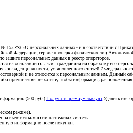
6 г. № 152-ФЗ «О персональных данных» и в соответствии с Прика
йской Федерации, сервис проверки физических лиц Автономно
о защите персональных данных в реестр операторов.
тся на основании согласия гражданина на обработку его персо
вания конфиденциальности, установленного статьей 7 Федерально
остоверной и не относится к персональным данным. Данный сай
либо причинам вы не хотите, чтобы информация, расположенная 
нформацию (500 руб.)
Получить премиум аккаунт
Удалить инфор
ческом режиме).
ег за вычетом комиссии платежных систем.
ученную информацию после покупки.