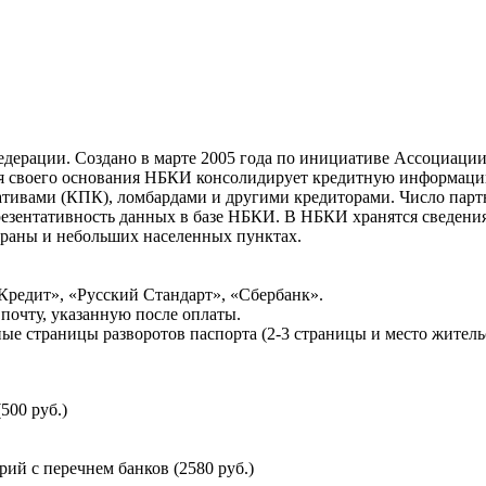
ерации. Создано в марте 2005 года по инициативе Ассоциации 
ня своего основания НБКИ консолидирует кредитную информац
ативами (КПК), ломбардами и другими кредиторами. Число па
резентативность данных в базе НБКИ. В НБКИ хранятся сведени
раны и небольших населенных пунктах.
Кредит», «Русский Стандарт», «Сбербанк».
почту, указанную после оплаты.
ые страницы разворотов паспорта (2-3 страницы и место житель
500 руб.)
й с перечнем банков (2580 руб.)