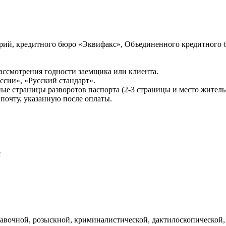
ий, кредитного бюро «Эквифакс», Объединенного кредитного б
ссмотрения годности заемщика или клиента.
сии», «Русский стандарт».
ые страницы разворотов паспорта (2-3 страницы и место житель
почту, указанную после оплаты.
и
авочной, розыскной, криминалистической, дактилоскопической,