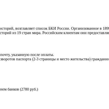
торий, возглавляет список БКИ России. Организованное в 189
торий из 19 стран мира. Российским клиентам они предоставля
почту, указанную после оплаты.
воротов паспорта (2-3 страницы и место жительства) гражданин
ем банков (2780 руб.)