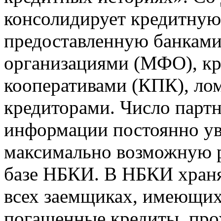
консолидирует кредитну
предоставленную банкам
организациями (МФО), к
кооперативами (КПК), ло
кредиторами. Число парт
информации постоянно уве
максимально возможную р
базе НБКИ. В НБКИ храня
всех заемщиках, имеющи
погашенные кредиты, пр