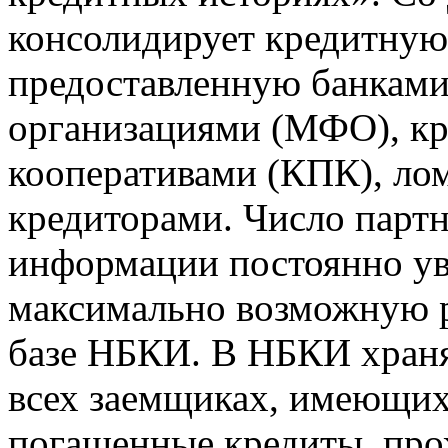
консолидирует кредитну
предоставленную банкам
организациями (МФО), к
кооперативами (КПК), ло
кредиторами. Число парт
информации постоянно уве
максимально возможную р
базе НБКИ. В НБКИ храня
всех заемщиках, имеющи
погашенные кредиты, пр