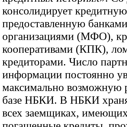
консолидирует кредитну
предоставленную банкам
организациями (МФО), к
кооперативами (КПК), ло
кредиторами. Число парт
информации постоянно уве
максимально возможную р
базе НБКИ. В НБКИ храня
всех заемщиках, имеющи
погашенные кредиты, пр