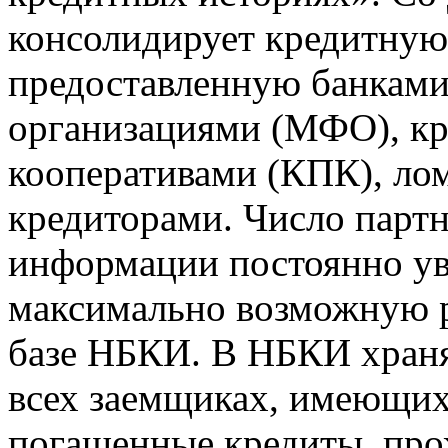
консолидирует кредитну
предоставленную банкам
организациями (МФО), к
кооперативами (КПК), ло
кредиторами. Число парт
информации постоянно уве
максимально возможную р
базе НБКИ. В НБКИ храня
всех заемщиках, имеющи
погашенные кредиты, пр