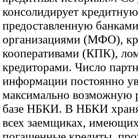
консолидирует кредитну
предоставленную банкам
организациями (МФО), к
кооперативами (КПК), ло
кредиторами. Число парт
информации постоянно уве
максимально возможную р
базе НБКИ. В НБКИ храня
всех заемщиках, имеющи
погашенные кредиты, пр