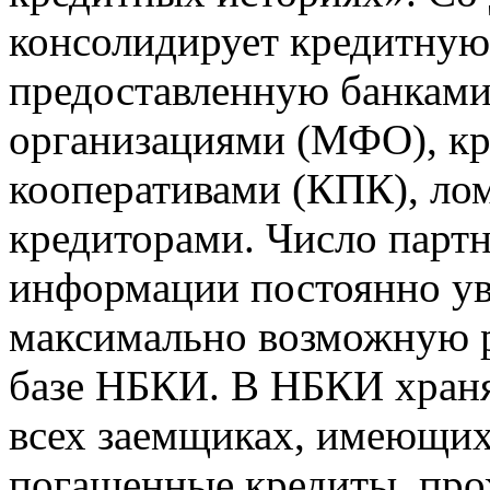
консолидирует кредитну
предоставленную банкам
организациями (МФО), к
кооперативами (КПК), ло
кредиторами. Число парт
информации постоянно уве
максимально возможную р
базе НБКИ. В НБКИ храня
всех заемщиках, имеющи
погашенные кредиты, пр