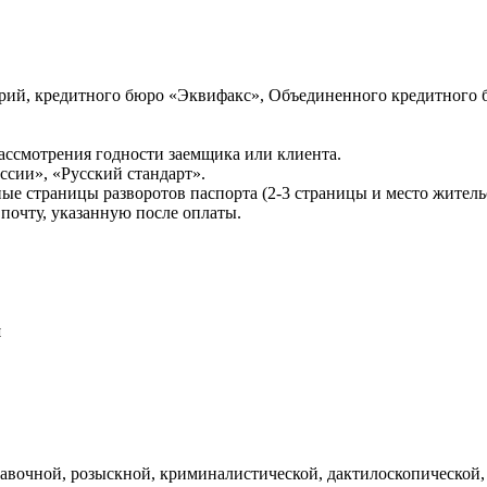
ий, кредитного бюро «Эквифакс», Объединенного кредитного б
ссмотрения годности заемщика или клиента.
сии», «Русский стандарт».
ые страницы разворотов паспорта (2-3 страницы и место житель
почту, указанную после оплаты.
и
авочной, розыскной, криминалистической, дактилоскопической,