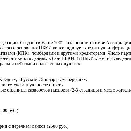
ерации. Создано в марте 2005 года по инициативе Ассоциации 
ня своего основания НБКИ консолидирует кредитную информац
ативами (КПК), ломбардами и другими кредиторами. Число па
резентативность данных в базе НБКИ. В НБКИ хранятся сведени
раны и небольших населенных пунктах.
Кредит», «Русский Стандарт», «Сбербанк».
почту, указанную после оплаты.
ые страницы разворотов паспорта (2-3 страницы и место житель
500 руб.)
й с перечнем банков (2580 руб.)