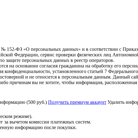
6 г. № 152-ФЗ «О персональных данных» и в соответствии с Прика
йской Федерации, сервис проверки физических лиц Автономно
о защите персональных данных в реестр операторов.
тся на основании согласия гражданина на обработку его персо
вания конфиденциальности, установленного статьей 7 Федерально
остоверной и не относится к персональным данным. Данный сай
либо причинам вы не хотите, чтобы информация, расположенная 
нформацию (500 руб.)
Получить премиум аккаунт
Удалить инфор
ческом режиме).
ег за вычетом комиссии платежных систем.
ученную информацию после покупки.