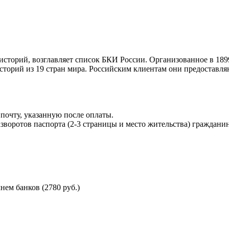
торий, возглавляет список БКИ России. Организованное в 189
торий из 19 стран мира. Российским клиентам они предоставля
почту, указанную после оплаты.
воротов паспорта (2-3 страницы и место жительства) гражданин
ем банков (2780 руб.)