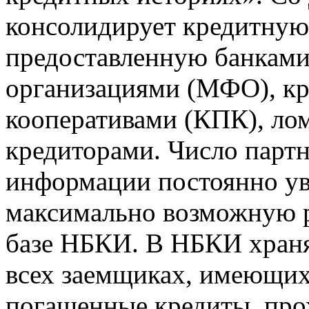
консолидирует кредитну
предоставленную банкам
организациями (МФО), к
кооперативами (КПК), ло
кредиторами. Число парт
информации постоянно уве
максимально возможную р
базе НБКИ. В НБКИ храня
всех заемщиках, имеющи
погашенные кредиты, пр