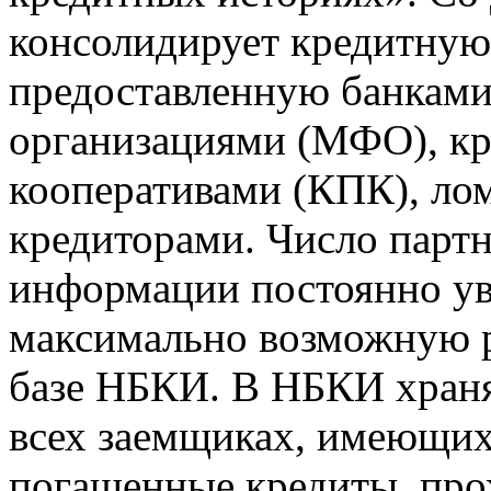
консолидирует кредитну
предоставленную банкам
организациями (МФО), к
кооперативами (КПК), ло
кредиторами. Число парт
информации постоянно уве
максимально возможную р
базе НБКИ. В НБКИ храня
всех заемщиках, имеющи
погашенные кредиты, пр