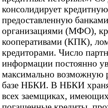
консолидирует кредитну
предоставленную банкам
организациями (МФО), к
кооперативами (КПК), ло
кредиторами. Число парт
информации постоянно уве
максимально возможную р
базе НБКИ. В НБКИ храня
всех заемщиках, имеющи
погашенные кредиты, пр