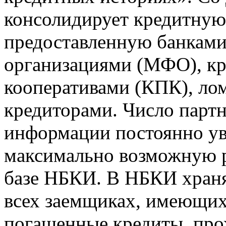
консолидирует кредитну
предоставленную банкам
организациями (МФО), к
кооперативами (КПК), ло
кредиторами. Число парт
информации постоянно уве
максимально возможную р
базе НБКИ. В НБКИ храня
всех заемщиках, имеющи
погашенные кредиты, пр