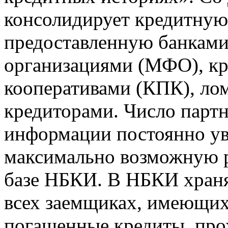
консолидирует кредитну
предоставленную банкам
организациями (МФО), к
кооперативами (КПК), ло
кредиторами. Число парт
информации постоянно уве
максимально возможную р
базе НБКИ. В НБКИ храня
всех заемщиках, имеющи
погашенные кредиты, пр