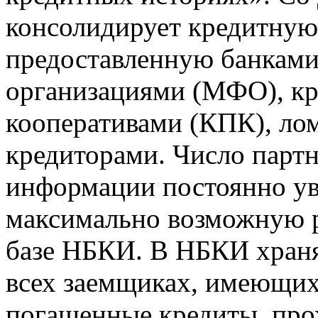
консолидирует кредитну
предоставленную банкам
организациями (МФО), к
кооперативами (КПК), ло
кредиторами. Число парт
информации постоянно уве
максимально возможную р
базе НБКИ. В НБКИ храня
всех заемщиках, имеющи
погашенные кредиты, пр