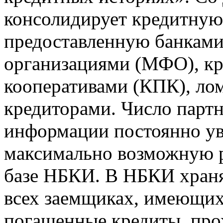
консолидирует кредитну
предоставленную банкам
организациями (МФО), к
кооперативами (КПК), ло
кредиторами. Число парт
информации постоянно уве
максимально возможную р
базе НБКИ. В НБКИ храня
всех заемщиках, имеющи
погашенные кредиты, пр