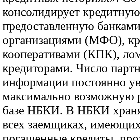
консолидирует кредитну
предоставленную банкам
организациями (МФО), к
кооперативами (КПК), ло
кредиторами. Число парт
информации постоянно уве
максимально возможную р
базе НБКИ. В НБКИ храня
всех заемщиках, имеющи
погашенные кредиты, пр