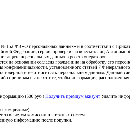
6 г. № 152-ФЗ «О персональных данных» и в соответствии с Прика
йской Федерации, сервис проверки физических лиц Автономно
о защите персональных данных в реестр операторов.
тся на основании согласия гражданина на обработку его персо
вания конфиденциальности, установленного статьей 7 Федерально
остоверной и не относится к персональным данным. Данный сай
либо причинам вы не хотите, чтобы информация, расположенная 
нформацию (500 руб.)
Получить премиум аккаунт
Удалить инфор
ческом режиме).
ег за вычетом комиссии платежных систем.
ученную информацию после покупки.