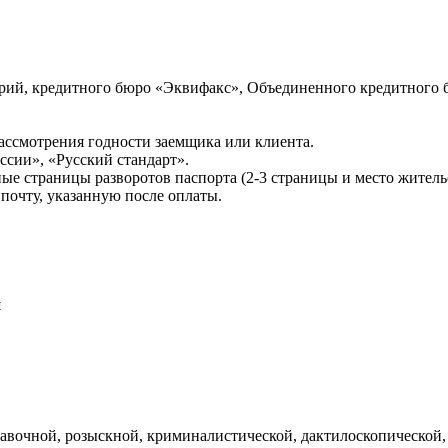
ий, кредитного бюро «Эквифакс», Объединенного кредитного б
ссмотрения годности заемщика или клиента.
сии», «Русский стандарт».
ые страницы разворотов паспорта (2-3 страницы и место житель
почту, указанную после оплаты.
и
авочной, розыскной, криминалистической, дактилоскопической,