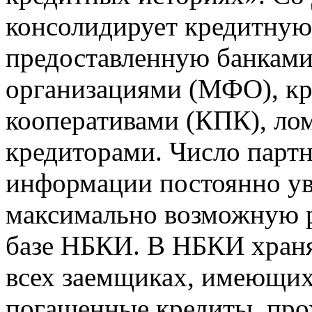
консолидирует кредитну
предоставленную банкам
организациями (МФО), к
кооперативами (КПК), ло
кредиторами. Число парт
информации постоянно уве
максимально возможную р
базе НБКИ. В НБКИ храня
всех заемщиках, имеющи
погашенные кредиты, пр