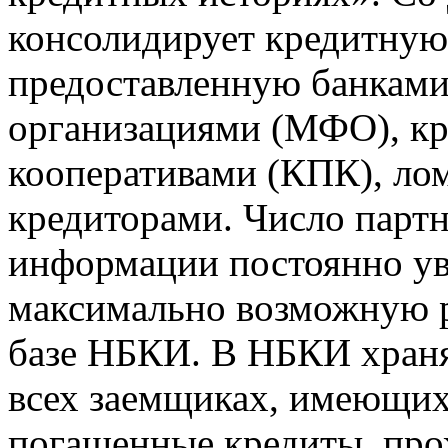
консолидирует кредитну
предоставленную банкам
организациями (МФО), к
кооперативами (КПК), ло
кредиторами. Число парт
информации постоянно уве
максимально возможную р
базе НБКИ. В НБКИ храня
всех заемщиках, имеющи
погашенные кредиты, пр