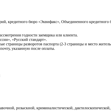
ий, кредитного бюро «Эквифакс», Объединенного кредитного б
ссмотрения годности заемщика или клиента.
сии», «Русский стандарт».
ые страницы разворотов паспорта (2-3 страницы и место житель
почту, указанную после оплаты.
и
авочной, розыскной, криминалистической, дактилоскопической,