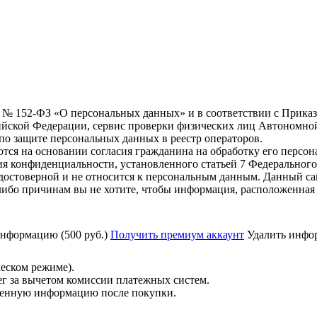
6 г. № 152-ФЗ «О персональных данных» и в соответствии с Прика
йской Федерации, сервис проверки физических лиц Автономно
о защите персональных данных в реестр операторов.
тся на основании согласия гражданина на обработку его персо
вания конфиденциальности, установленного статьей 7 Федерально
остоверной и не относится к персональным данным. Данный са
либо причинам вы не хотите, чтобы информация, расположенная 
нформацию (500 руб.)
Получить премиум аккаунт
Удалить инфор
ческом режиме).
ег за вычетом комиссии платежных систем.
ученную информацию после покупки.