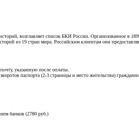
торий, возглавляет список БКИ России. Организованное в 189
торий из 19 стран мира. Российским клиентам они предоставля
почту, указанную после оплаты.
воротов паспорта (2-3 страницы и место жительства) гражданин
ем банков (2780 руб.)