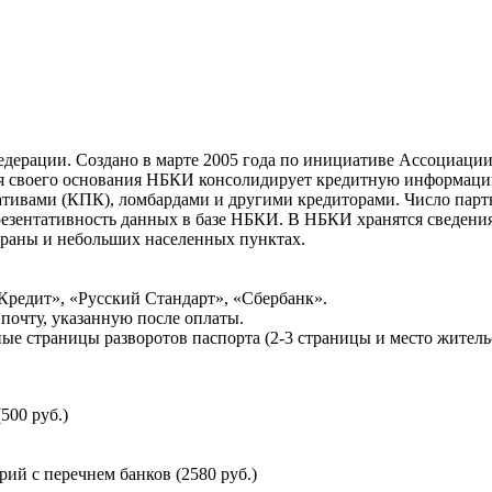
ерации. Создано в марте 2005 года по инициативе Ассоциации 
ня своего основания НБКИ консолидирует кредитную информац
ативами (КПК), ломбардами и другими кредиторами. Число па
резентативность данных в базе НБКИ. В НБКИ хранятся сведени
раны и небольших населенных пунктах.
Кредит», «Русский Стандарт», «Сбербанк».
почту, указанную после оплаты.
ые страницы разворотов паспорта (2-3 страницы и место житель
500 руб.)
й с перечнем банков (2580 руб.)