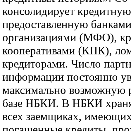
консолидирует кредитну
предоставленную банкам
организациями (МФО), к
кооперативами (КПК), ло
кредиторами. Число парт
информации постоянно уве
максимально возможную р
базе НБКИ. В НБКИ храня
всех заемщиках, имеющи
погашенные кредиты, пр