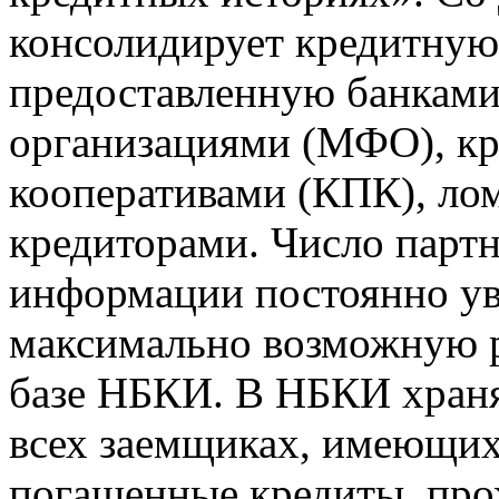
консолидирует кредитну
предоставленную банкам
организациями (МФО), к
кооперативами (КПК), ло
кредиторами. Число парт
информации постоянно уве
максимально возможную р
базе НБКИ. В НБКИ храня
всех заемщиках, имеющи
погашенные кредиты, пр