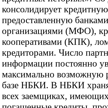
консолидирует кредитну
предоставленную банкам
организациями (МФО), к
кооперативами (КПК), ло
кредиторами. Число парт
информации постоянно уве
максимально возможную р
базе НБКИ. В НБКИ храня
всех заемщиках, имеющи
погашенные кредиты, пр