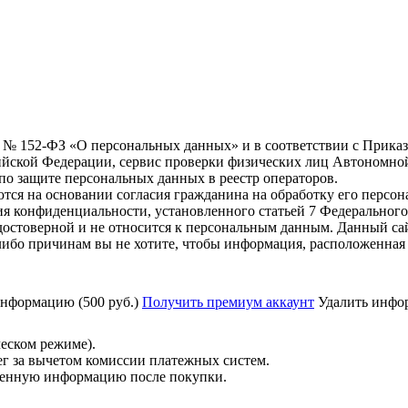
6 г. № 152-ФЗ «О персональных данных» и в соответствии с Прика
йской Федерации, сервис проверки физических лиц Автономно
о защите персональных данных в реестр операторов.
тся на основании согласия гражданина на обработку его персо
вания конфиденциальности, установленного статьей 7 Федерально
остоверной и не относится к персональным данным. Данный сай
либо причинам вы не хотите, чтобы информация, расположенная 
нформацию (500 руб.)
Получить премиум аккаунт
Удалить инфор
ческом режиме).
ег за вычетом комиссии платежных систем.
ученную информацию после покупки.