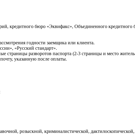
ий, кредитного бюро «Эквифакс», Объединенного кредитного б
ссмотрения годности заемщика или клиента.
сии», «Русский стандарт».
ые страницы разворотов паспорта (2-3 страницы и место житель
почту, указанную после оплаты.
и
авочной, розыскной, криминалистической, дактилоскопической,