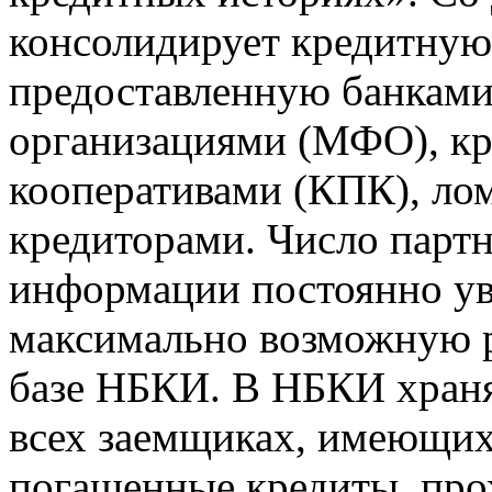
консолидирует кредитну
предоставленную банкам
организациями (МФО), к
кооперативами (КПК), ло
кредиторами. Число парт
информации постоянно уве
максимально возможную р
базе НБКИ. В НБКИ храня
всех заемщиках, имеющи
погашенные кредиты, пр