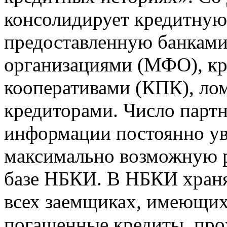
консолидирует кредитну
предоставленную банкам
организациями (МФО), к
кооперативами (КПК), ло
кредиторами. Число парт
информации постоянно уве
максимально возможную р
базе НБКИ. В НБКИ храня
всех заемщиках, имеющи
погашенные кредиты, пр