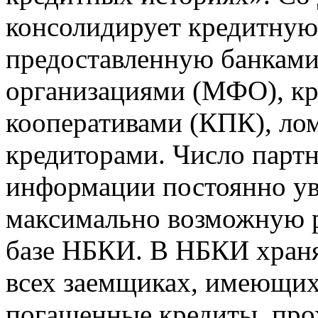
консолидирует кредитну
предоставленную банкам
организациями (МФО), к
кооперативами (КПК), ло
кредиторами. Число парт
информации постоянно уве
максимально возможную р
базе НБКИ. В НБКИ храня
всех заемщиках, имеющи
погашенные кредиты, пр