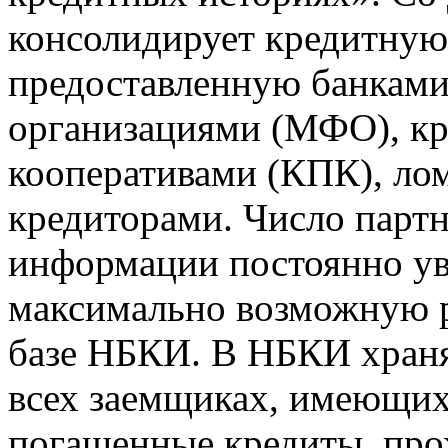
консолидирует кредитну
предоставленную банкам
организациями (МФО), к
кооперативами (КПК), ло
кредиторами. Число парт
информации постоянно уве
максимально возможную р
базе НБКИ. В НБКИ храня
всех заемщиках, имеющи
погашенные кредиты, пр