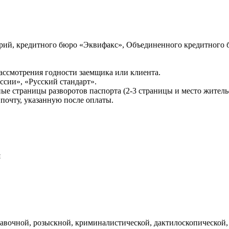
ий, кредитного бюро «Эквифакс», Объединенного кредитного б
ссмотрения годности заемщика или клиента.
сии», «Русский стандарт».
ые страницы разворотов паспорта (2-3 страницы и место житель
почту, указанную после оплаты.
и
авочной, розыскной, криминалистической, дактилоскопической,