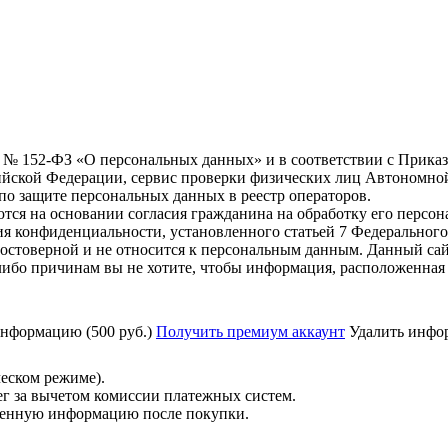
6 г. № 152-ФЗ «О персональных данных» и в соответствии с Прика
йской Федерации, сервис проверки физических лиц Автономно
о защите персональных данных в реестр операторов.
тся на основании согласия гражданина на обработку его персо
вания конфиденциальности, установленного статьей 7 Федерально
остоверной и не относится к персональным данным. Данный сай
либо причинам вы не хотите, чтобы информация, расположенная 
нформацию (500 руб.)
Получить премиум аккаунт
Удалить инфор
ческом режиме).
ег за вычетом комиссии платежных систем.
ученную информацию после покупки.