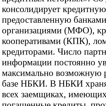
консолидирует кредитну
предоставленную банкам
организациями (МФО), к
кооперативами (КПК), ло
кредиторами. Число парт
информации постоянно уве
максимально возможную р
базе НБКИ. В НБКИ храня
всех заемщиках, имеющи
погашенные кредиты, пр