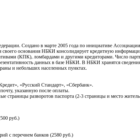
ерации. Создано в марте 2005 года по инициативе Ассоциации 
ня своего основания НБКИ консолидирует кредитную информац
ативами (КПК), ломбардами и другими кредиторами. Число па
резентативность данных в базе НБКИ. В НБКИ хранятся сведени
раны и небольших населенных пунктах.
Кредит», «Русский Стандарт», «Сбербанк».
почту, указанную после оплаты.
ые страницы разворотов паспорта (2-3 страницы и место житель
500 руб.)
й с перечнем банков (2580 руб.)