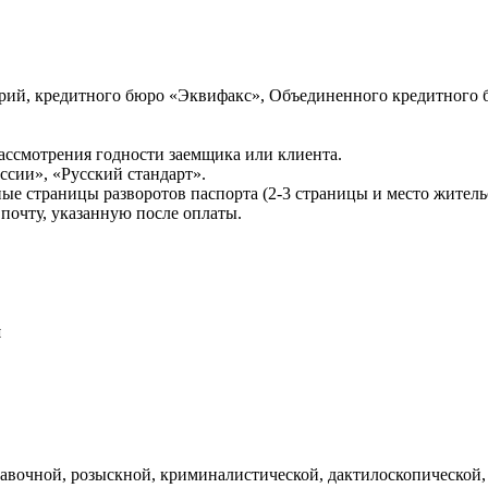
ий, кредитного бюро «Эквифакс», Объединенного кредитного б
ссмотрения годности заемщика или клиента.
сии», «Русский стандарт».
ые страницы разворотов паспорта (2-3 страницы и место житель
почту, указанную после оплаты.
и
авочной, розыскной, криминалистической, дактилоскопической,