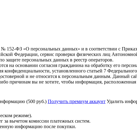
6 г. № 152-ФЗ «О персональных данных» и в соответствии с Прика
йской Федерации, сервис проверки физических лиц Автономно
о защите персональных данных в реестр операторов.
тся на основании согласия гражданина на обработку его персо
вания конфиденциальности, установленного статьей 7 Федерально
остоверной и не относится к персональным данным. Данный сай
либо причинам вы не хотите, чтобы информация, расположенная 
нформацию (500 руб.)
Получить премиум аккаунт
Удалить инфор
ческом режиме).
ег за вычетом комиссии платежных систем.
ученную информацию после покупки.