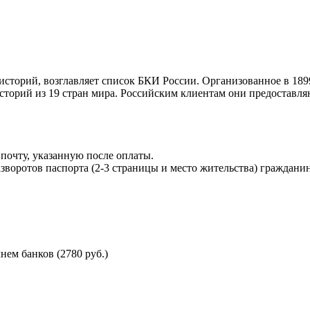
торий, возглавляет список БКИ России. Организованное в 189
торий из 19 стран мира. Российским клиентам они предоставля
почту, указанную после оплаты.
воротов паспорта (2-3 страницы и место жительства) гражданин
ем банков (2780 руб.)