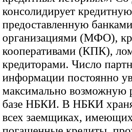
консолидирует кредитну
предоставленную банкам
организациями (МФО), к
кооперативами (КПК), ло
кредиторами. Число парт
информации постоянно уве
максимально возможную р
базе НБКИ. В НБКИ храня
всех заемщиках, имеющи
погашенные кредиты, пр