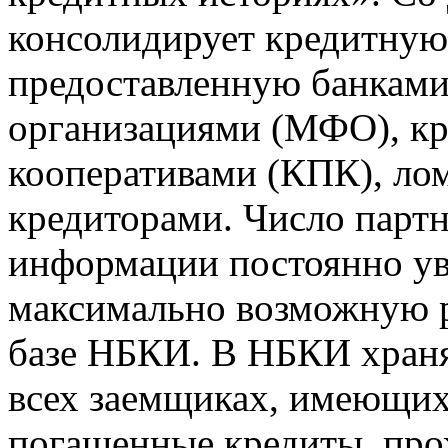
консолидирует кредитну
предоставленную банкам
организациями (МФО), к
кооперативами (КПК), ло
кредиторами. Число парт
информации постоянно уве
максимально возможную р
базе НБКИ. В НБКИ храня
всех заемщиках, имеющи
погашенные кредиты, пр