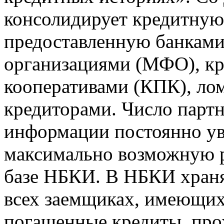
консолидирует кредитну
предоставленную банкам
организациями (МФО), к
кооперативами (КПК), ло
кредиторами. Число парт
информации постоянно уве
максимально возможную р
базе НБКИ. В НБКИ храня
всех заемщиках, имеющи
погашенные кредиты, пр